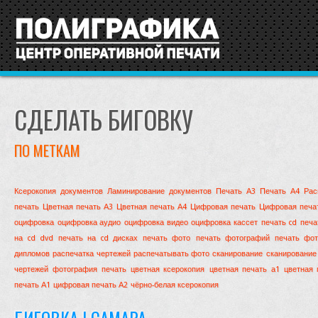
СДЕЛАТЬ БИГОВКУ
ПО МЕТКАМ
Ксерокопия документов
Ламинирование документов
Печать А3
Печать А4
Рас
печать
Цветная печать А3
Цветная печать А4
Цифровая печать
Цифровая печа
оцифровка
оцифровка аудио
оцифровка видео
оцифровка кассет
печать cd
печа
на cd dvd
печать на cd дисках
печать фото
печать фотографий
печать фо
дипломов
распечатка чертежей
распечатывать фото
сканирование
сканирование
чертежей
фотография печать
цветная ксерокопия
цветная печать а1
цветная 
печать А1
цифровая печать А2
чёрно-белая ксерокопия