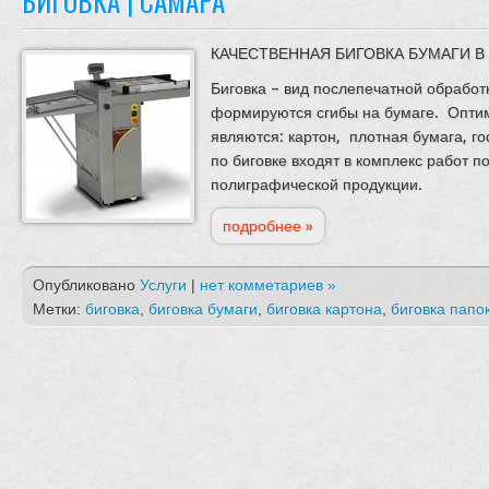
БИГОВКА | САМАРА
КАЧЕСТВЕННАЯ БИГОВКА БУМАГИ В
Биговка – вид послепечатной обработк
формируются сгибы на бумаге. Опти
являются: картон, плотная бумага, г
по биговке входят в комплекс работ 
полиграфической продукции.
подробнее »
Опубликовано
Услуги
|
нет комметариев »
Метки:
биговка
,
биговка бумаги
,
биговка картона
,
биговка папо