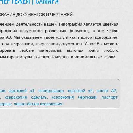
ЧЕРТЕЖЕЙ | САМАРА
ВАНИЕ ДОКУМЕНТОВ И ЧЕРТЕЖЕЙ
лением деятельности нашей Типографии является цветная
ерокопия документов различных форматов, в том числе
ра А0. Мы оказываем такие услуги как: паспорт ксерокопия,
тная ксерокопия, к
серокопия документов.
У нас Вы можете
опировать любые материалы, включая книги любого
 мы гарантируем высокое качество в минимальные сроки.
ние чертежей а1
,
копирование чертежей а2
,
копия А2
,
,
ксерокопия сделать
,
ксерокопия чертежей
,
паспорт
серокс
,
чёрно-белая ксерокопия