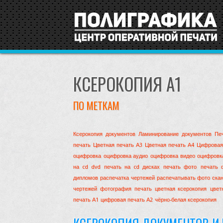
КСЕРОКОПИЯ А1
ПО МЕТКАМ
Ксерокопия документов
Ламинирование документов
Пе
печать
Цветная печать А3
Цветная печать А4
Цифровая
оцифровка
оцифровка аудио
оцифровка видео
оцифровк
на cd dvd
печать на cd дисках
печать фото
печать 
дипломов
распечатка чертежей
распечатывать фото
ска
чертежей
фотография печать
цветная ксерокопия
цвет
печать А1
цифровая печать А2
чёрно-белая ксерокопия