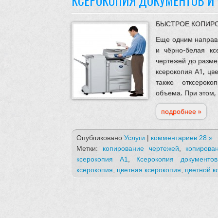
КСЕРОКОПИЯ ДОКУМЕНТОВ И 
БЫСТРОЕ КОПИРО
Еще одним направ
и чёрно-белая кс
чертежей до разме
ксерокопия А1, цве
также отксерок
объема. При этом,
подробнее »
Опубликовано
Услуги
|
комментариев 28 »
Метки:
копирование чертежей
,
копирова
ксерокопия А1
,
Ксерокопия документов
ксерокопия
,
цветная ксерокопия
,
цветной к