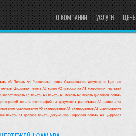
О КОМПАНИИ
УСЛУГИ
ЦЕН
чать А3
Печать А4
Распечатка текста
Сканирование документов
Цветная
 печать
Цифровая печать А3
копия А2
ксерокопия А1
ксерокопия чертежей
а кассет
печать cd
печать А0
печать А1
печать А2
печать дипломов
печать
фотографий
печать фотографий на документы
распечатка А2
распечатка
нирование
сканирование А0
сканирование А1
сканирование А2
сканирование
ная печать а1
цветная печать документов
цифровая печать А0
цифровая