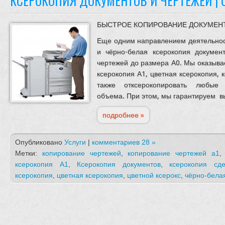
КСЕРОКОПИЯ ДОКУМЕНТОВ И ЧЕРТЕЖЕЙ | 
БЫСТРОЕ КОПИРОВАНИЕ ДОКУМЕНТ
Еще одним направлением деятельнос
и чёрно-белая ксерокопия докумен
чертежей до размера А0. Мы оказывае
ксерокопия А1, цветная ксерокопия, к
также отксерокопировать любые
объема. При этом, мы гарантируем в
подробнее »
Опубликовано
Услуги
|
комментариев 28 »
Метки:
копирование чертежей
,
копирование чертежей а1
ксерокопия А1
,
Ксерокопия документов
,
ксерокопия сде
ксерокопия
,
цветная ксерокопия
,
цветной ксерокс
,
чёрно-бела