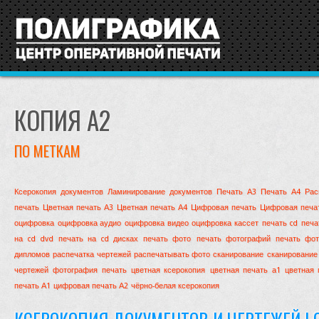
КОПИЯ А2
ПО МЕТКАМ
Ксерокопия документов
Ламинирование документов
Печать А3
Печать А4
Рас
печать
Цветная печать А3
Цветная печать А4
Цифровая печать
Цифровая печа
оцифровка
оцифровка аудио
оцифровка видео
оцифровка кассет
печать cd
печа
на cd dvd
печать на cd дисках
печать фото
печать фотографий
печать фо
дипломов
распечатка чертежей
распечатывать фото
сканирование
сканирование
чертежей
фотография печать
цветная ксерокопия
цветная печать а1
цветная 
печать А1
цифровая печать А2
чёрно-белая ксерокопия